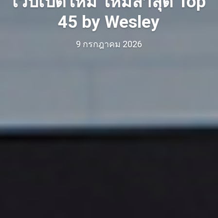
เว็บเปิดใหม่ ใหม่ล่าสุด Top
45 by Wesley
9 กรกฎาคม 2026