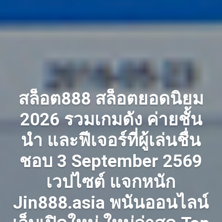
สล็อต888 สล็อตยอดนิยม
2026 รวมเกมดัง ค่ายชั้น
นำ และฟีเจอร์ที่ผู้เล่นชื่น
ชอบ 3 September 2569
เวปไซต์ แจกหนัก
Jin888.asia พนันออนไลน์