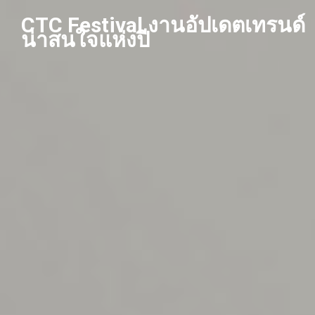
Skip
CTC Festival งานอัปเดตเทรนด์
to
น่าสนใจแห่งปี
content