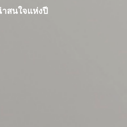
่าสนใจแห่งปี