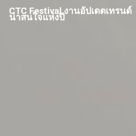
Skip
CTC Festival งานอัปเดตเทรนด์
to
น่าสนใจแห่งปี
content