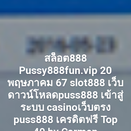
สล็อต888
Pussy888fun.vip 20
พฤษภาคม 67 slot888 เว็บ
ดาวน์โหลดpuss888 เข้าสู่
ระบบ casinoเว็บตรง
puss888 เครดิตฟรี Top