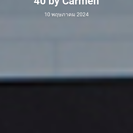
40 by Carmen
10 พฤษภาคม 2024