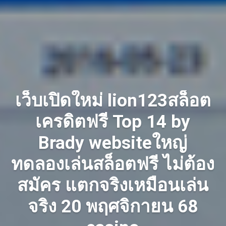
เว็บเปิดใหม่ lion123สล็อต
เครดิตฟรี Top 14 by
Brady websiteใหญ่
ทดลองเล่นสล็อตฟรี ไม่ต้อง
สมัคร แตกจริงเหมือนเล่น
จริง 20 พฤศจิกายน 68