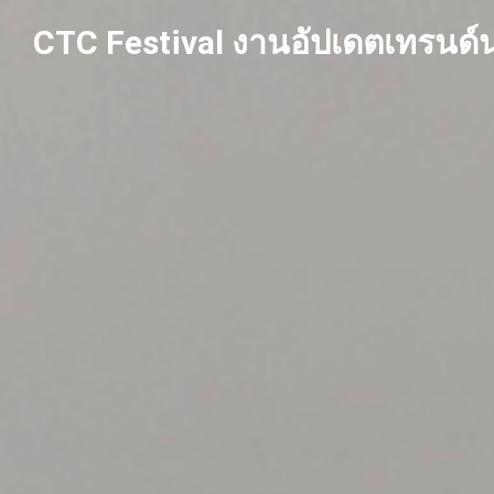
Skip
CTC Festival งานอัปเดตเทรนด์น
to
content