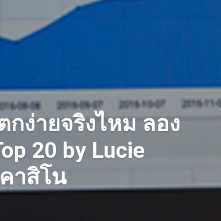
แตกง่ายจริงไหม ลอง
op 20 by Lucie
 คาสิโน