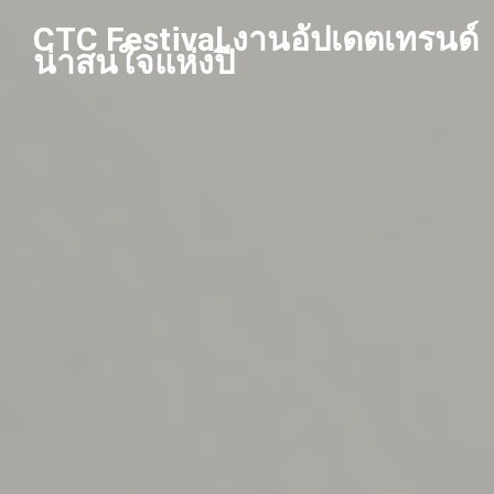
Skip
CTC Festival งานอัปเดตเทรนด์
to
น่าสนใจแห่งปี
content