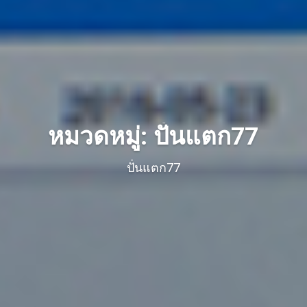
หมวดหมู่: ปั่นแตก77
ปั่นแตก77