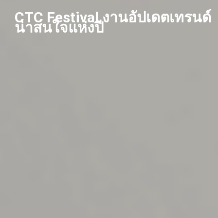
Skip
CTC Festival งานอัปเดตเทรนด์
to
น่าสนใจแห่งปี
content