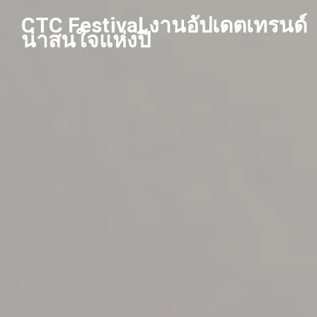
Skip
CTC Festival งานอัปเดตเทรนด์
to
น่าสนใจแห่งปี
content