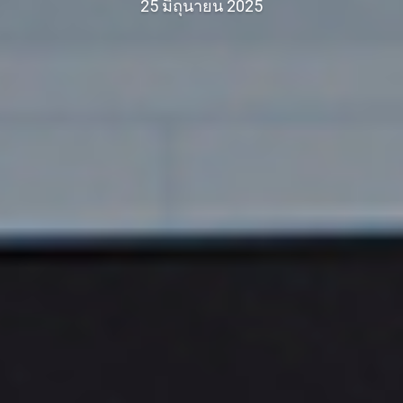
25 มิถุนายน 2025