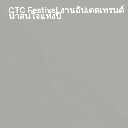
Skip
CTC Festival งานอัปเดตเทรนด์
to
น่าสนใจแห่งปี
content