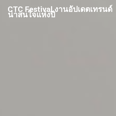
Skip
CTC Festival งานอัปเดตเทรนด์
to
น่าสนใจแห่งปี
content