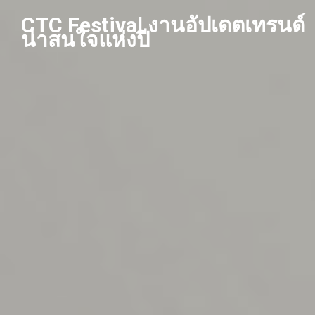
Skip
CTC Festival งานอัปเดตเทรนด์
to
น่าสนใจแห่งปี
content