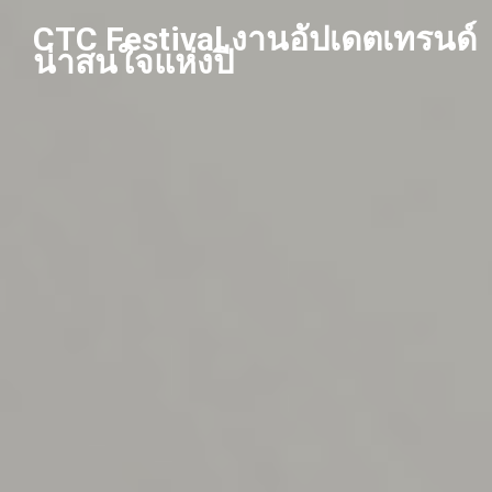
Skip
CTC Festival งานอัปเดตเทรนด์
to
น่าสนใจแห่งปี
content