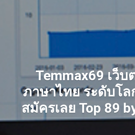
Temmax69 เว็บตรง
ภาษาไทย ระดับโลก
สมัครเลย Top 89 