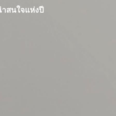
่าสนใจแห่งปี