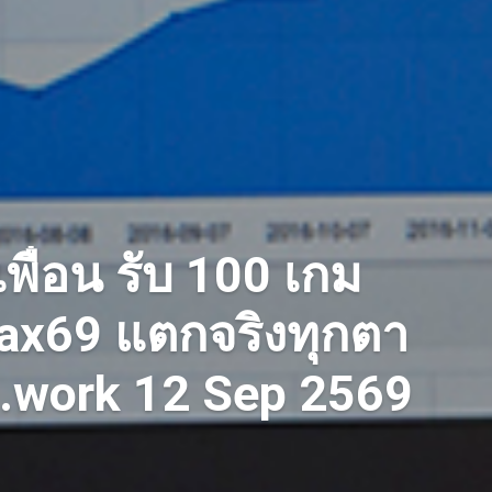
พื่อน รับ 100 เกม
ax69 แตกจริงทุกตา
.work 12 Sep 2569