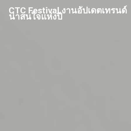
Skip
CTC Festival งานอัปเดตเทรนด์
to
น่าสนใจแห่งปี
content